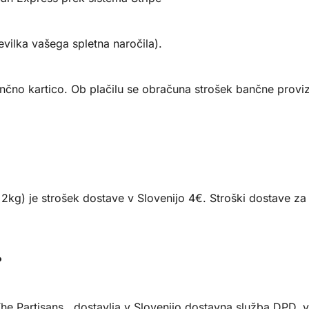
evilka vašega spletna naročila).
nčno kartico. Ob plačilu se obračuna strošek bančne proviz
2kg) je strošek dostave v Slovenijo 4€. Stroški dostave za 
?
n The Partisans, dostavlja v Slovenijo dostavna služba DP