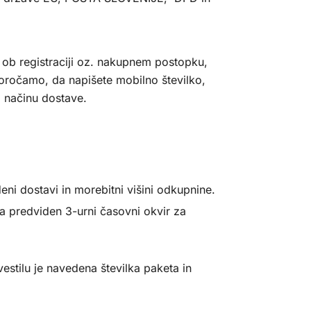
i ob registraciji oz. nakupnem postopku,
oročamo, da napišete mobilno številko,
o načinu dostave.
ni dostavi in morebitni višini odkupnine.
a predviden 3-urni časovni okvir za
estilu je navedena številka paketa in