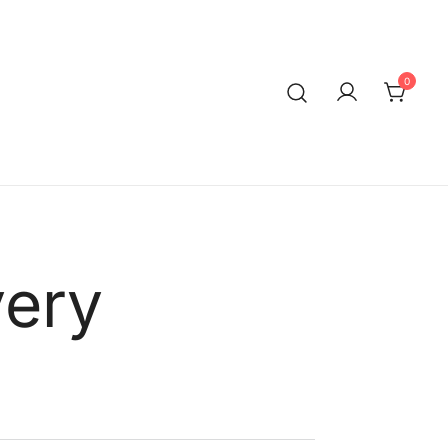
0
very