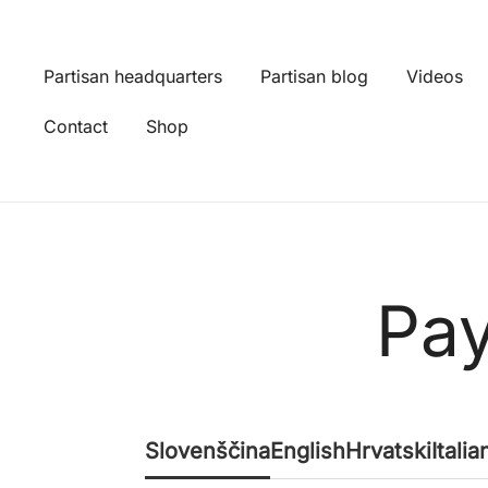
Skip
to
content
Partisan headquarters
Partisan blog
Videos
Contact
Shop
Pay
Slovenščina
English
Hrvatski
Italia