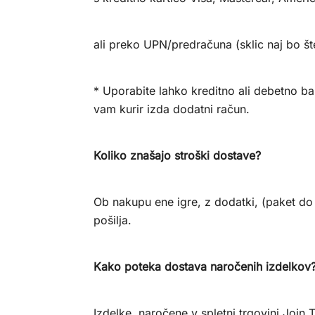
ali preko UPN/predračuna (sklic naj bo št
* Uporabite lahko kreditno ali debetno ba
vam kurir izda dodatni račun.
Koliko znašajo stroški dostave?
Ob nakupu ene igre, z dodatki, (paket do 
pošilja.
Kako poteka dostava naročenih izdelkov
Izdelke, naročene v spletni trgovini Joi