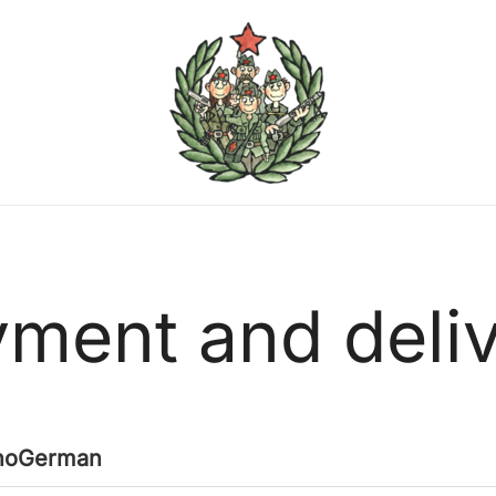
Join the Partisans
ment and deli
no
German