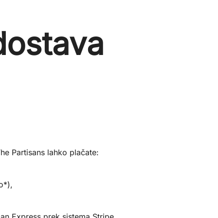
 dostava
The Partisans lahko plačate:
o*),
can Express prek sistema Stripe