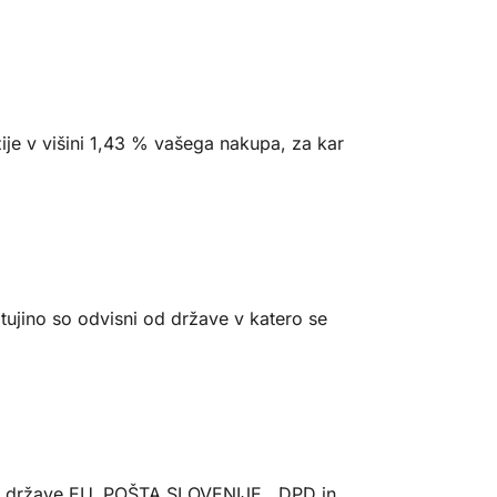
ije v višini 1,43 % vašega nakupa, za kar
tujino so odvisni od države v katero se
D, v države EU, POŠTA SLOVENIJE, DPD in