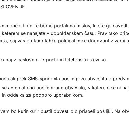
A SLOVENIJE.
vnih dneh. Izdelke bomo poslali na naslov, ki ste ga navedl
 katerem se nahajate v dopoldanskem času. Prav tako prip
asu, saj vas bo kurir lahko poklical in se dogovoril z vami 
kupaj z naslovom, e-pošto in telefonsko številko.
šti ali prek SMS-sporočila pošlje prvo obvestilo o predvide
 se avtomatično pošlje drugo obvestilo, v katerem se nahaj
rja in oddelka za podporo uporabnikom.
 bo kurir kurir pustil obvestilo o prispeli pošiljki. Na obv